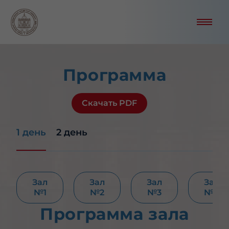
Программа
Скачать PDF
1 день
2 день
Зал
Зал
Зал
Зал
№1
№2
№3
№4
Программа зала