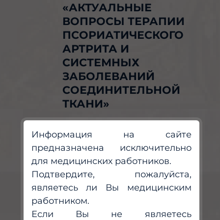
«АКТУАЛЬНЫЕ
ВОПРОСЫ ТЕРАПИИ
ПСОРИАТИЧЕСКОГО
АРТРИТА И
СИСТЕМНЫХ
ЗАБОЛЕВАНИЙ
СОЕДИНИТЕЛЬНОЙ
ТКАНИ»
Трофимова Анна Сергеевна
Грабовецкая Юлия Юрьевна
Информация на сайте
предназначена исключительно
для медицинских работников.
Подтвердите, пожалуйста,
являетесь ли Вы медицинским
работником.
Если Вы не являетесь
15:45
-
16:00