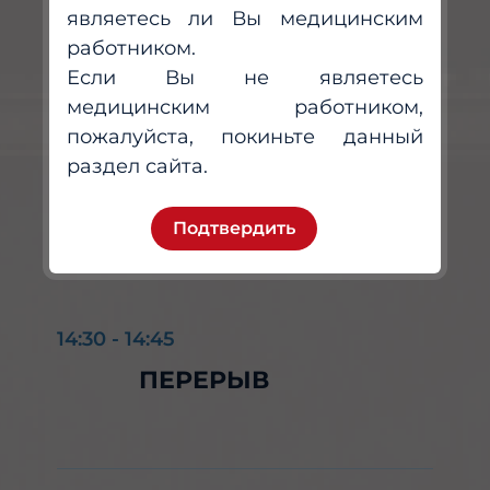
являетесь ли Вы медицинским
КАРДИОЛОГИИ В
работником.
ПРАКТИКЕ ВРАЧА-
Если Вы не являетесь
ТЕРАПЕВТА»
медицинским работником,
Болдуева Светлана Афанасьевна
пожалуйста, покиньте данный
Берштейн Леонид Львович
раздел сайта.
Подтвердить
14:30
-
14:45
ПЕРЕРЫВ