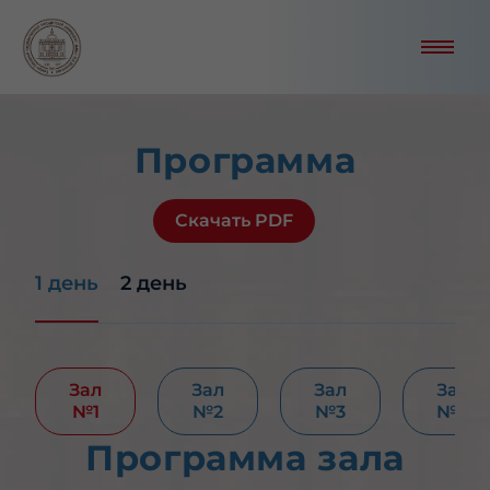
Программа
Скачать PDF
1 день
2 день
Зал
Зал
Зал
Зал
№1
№2
№3
№4
Программа зала