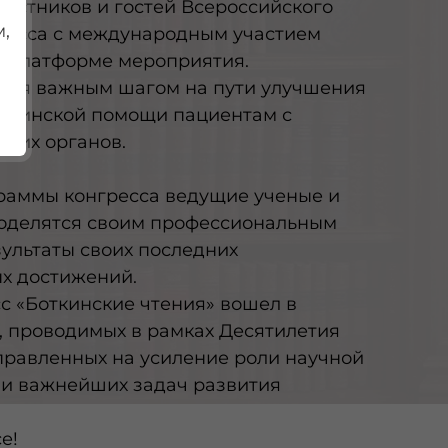
частников и гостей Всероссийского
,
гресса с международным участием
а платформе мероприятия.
ется важным шагом на пути улучшения
дицинской помощи пациентам с
них органов.
раммы конгресса ведущие ученые и
оделятся своим профессиональным
зультаты своих последних
х достижений.
с «Боткинские чтения» вошел в
 проводимых в рамках Десятилетия
аправленных на усиление роли научной
ии важнейших задач развития
е!