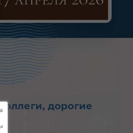
коллеги, дорогие
а
ы