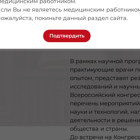
медицинским работником.
Рады приветствовать у
Если Вы не являетесь медицинским работником
терапевтического кон
пожалуйста, покиньте данный раздел сайта.
«Боткинские чтения» н
Данный конгресс явля
качества оказания ме
Подтвердить
заболеваниями внутрен
В рамках научной прог
практикующие врачи п
опытом, представят ре
исследований и научны
Всероссийский конгрес
перечень мероприятий,
науки и технологий, н
деятельности в решен
общества и страны.
До встречи на Конгресс