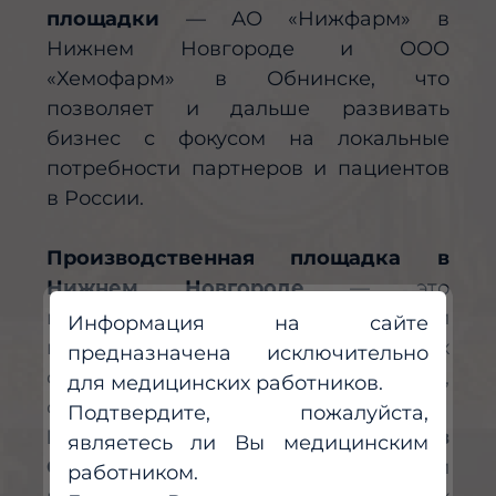
площадки
— АО «Нижфарм» в
Нижнем Новгороде и ООО
«Хемофарм» в Обнинске, что
позволяет и дальше развивать
бизнес с фокусом на локальные
потребности партнеров и пациентов
в России.
Производственная площадка в
Нижнем Новгороде
— это
крупнейший российский
Информация на сайте
производитель мягких лекарственных
предназначена исключительно
форм (мазей, суппозиториев, гелей,
для медицинских работников.
спреев и пр.).
Подтвердите, пожалуйста,
Производственная площадка в
являетесь ли Вы медицинским
Обнинске
— ведущий российский
работником.