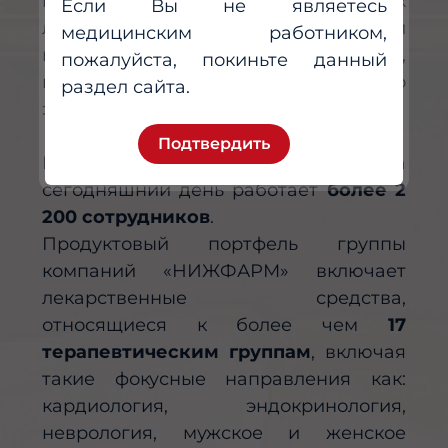
производитель твердых
Если Вы не являетесь
лекарственных форм и первый
медицинским работником,
крупный современный завод,
пожалуйста, покиньте данный
вошедший в состав Калужского
раздел сайта.
экономического кластера.
Подтвердить
В группе компаний «НИЖФАРМ» на
сегодняшний день работает
более 2
200 сотрудников
.
Продуктовый портфель группы
компаний «НИЖФАРМ» включает
лекарственные средства,
относящиеся к более чем
17
терапевтическим группам
, включая
такие фокусные направления как:
кардиология, эндокринология,
неврология, мужское и женское